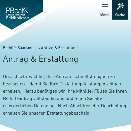
Service
Inhalt
Navigation
springen
Verweis
springen
zur
Menü
Suche
Startseite
Beihilfedienste
Sie
Beihilfe Saarland
Antrag & Erstattung
sind
Antrag & Erstattung
hier:
Uns ist sehr wichtig, Ihre Anträge schnellstmöglich zu
bearbeiten – damit Sie Ihre Erstattungsleistungen zeitnah
erhalten. Hierzu benötigen wir Ihre Mithilfe: Füllen Sie Ihren
Beihilfeantrag vollständig aus und legen Sie alle
erforderlichen Belege bei. Nach Abschluss der Bearbeitung
erhalten Sie unseren Erstattungsbescheid.